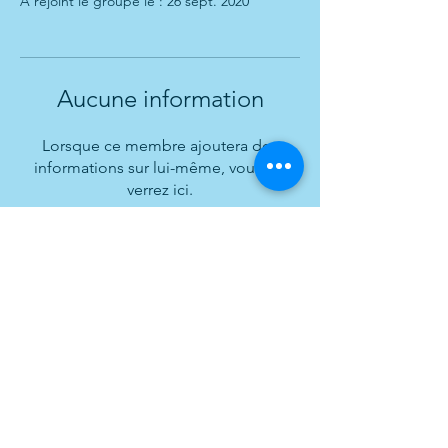
A rejoint le groupe le : 26 sept. 2020
Aucune information
Lorsque ce membre ajoutera des
informations sur lui-même, vous les
verrez ici.
Le club
Récréatif
Nos entraîneurs
Compétitif
Nos athlètes
Session d'été
Événements
Nouvelles
Nous joindre
Piscine du Complexe Sportif
de Saint-Laurent
2385, boulevard Thimens
Saint-Laurent (Québec) H4R 1T4
info@synchrosaintlaurent.com