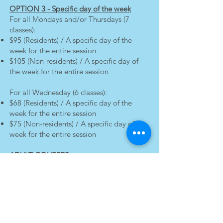
OPTION 3 - Specific day of the week
​For all Mondays and/or Thursdays (7
classes):
$95 (Residents) / A specific day of the
week for the entire session
$105 (Non-residents) / A specific day of
the week for the entire session
​​For all Wednesday (6 classes):
$68 (Residents) / A specific day of the
week for the entire session
$75 (Non-residents) / A specific day of the
week for the entire session
ADULT COURSES
7 courses - Monday only - $95 (residents) /
$105 (non-residents)
Please note that adult courses are offered
subject to the availability of trainers. A
confirmation will be sent to you before
the start of the courses.