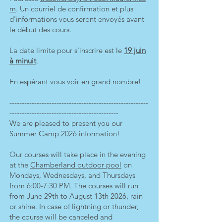
m
. Un courriel de confirmation et plus
d'informations vous seront envoyés avant
le début des cours.
La date limite pour s'inscrire est le
19 juin
à minuit
.
En espérant vous voir en grand nombre!
--------------------------------------------------------
--------------------------------------------
We are pleased to present you our
Summer Camp 2026 information!
Our courses will take place in the evening
at the
Chamberland outdoor pool
on
Mondays, Wednesdays, and Thursdays
from 6:00-7:30 PM. The courses will run
from June 29th to August 13th 2026, rain
or shine. In case of lightning or thunder,
the course will be canceled and